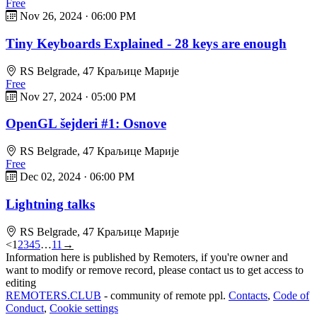
Free
Nov 26, 2024
·
06:00 PM
Tiny Keyboards Explained - 28 keys are enough
RS Belgrade, 47 Краљице Марије
Free
Nov 27, 2024
·
05:00 PM
OpenGL šejderi #1: Osnove
RS Belgrade, 47 Краљице Марије
Free
Dec 02, 2024
·
06:00 PM
Lightning talks
RS Belgrade, 47 Краљице Марије
<
1
2
3
4
5
…
11
→
Information here is published by Remoters, if you're owner and
want to modify or remove record, please contact us to get access to
editing
REMOTERS.CLUB
- community of remote ppl.
Contacts
,
Code of
Conduct
,
Cookie settings