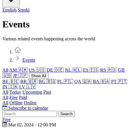
English
Srpski
Events
Various related events happening across the world
Home
Events
All
AM 🇦🇲
US 🇺🇸
DE 🇩🇪
NL 🇳🇱
ES 🇪🇸
RS 🇷🇸
GB
🇬🇧
JP 🇯🇵
Show All
BE 🇧🇪
BR 🇧🇷
BG 🇧🇬
PL 🇵🇱
QA 🇶🇦
BA 🇧🇦
PT 🇵🇹
IN 🇮🇳
LV 🇱🇻
All
Today
Upcoming
Past
All
Free
Paid
All
Offline
Online
Subscribe to calendar
Search
Free
Mar 02, 2024
·
12:00 PM