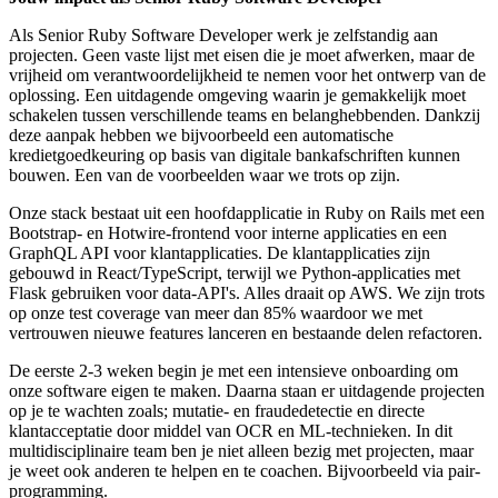
Als Senior Ruby Software Developer werk je zelfstandig aan
projecten. Geen vaste lijst met eisen die je moet afwerken, maar de
vrijheid om verantwoordelijkheid te nemen voor het ontwerp van de
oplossing. Een uitdagende omgeving waarin je gemakkelijk moet
schakelen tussen verschillende teams en belanghebbenden. Dankzij
deze aanpak hebben we bijvoorbeeld een automatische
kredietgoedkeuring op basis van digitale bankafschriften kunnen
bouwen. Een van de voorbeelden waar we trots op zijn.
Onze stack bestaat uit een hoofdapplicatie in Ruby on Rails met een
Bootstrap- en Hotwire-frontend voor interne applicaties en een
GraphQL API voor klantapplicaties. De klantapplicaties zijn
gebouwd in React/TypeScript, terwijl we Python-applicaties met
Flask gebruiken voor data-API's. Alles draait op AWS. We zijn trots
op onze test coverage van meer dan 85% waardoor we met
vertrouwen nieuwe features lanceren en bestaande delen refactoren.
De eerste 2-3 weken begin je met een intensieve onboarding om
onze software eigen te maken. Daarna staan er uitdagende projecten
op je te wachten zoals; mutatie- en fraudedetectie en directe
klantacceptatie door middel van OCR en ML-technieken. In dit
multidisciplinaire team ben je niet alleen bezig met projecten, maar
je weet ook anderen te helpen en te coachen. Bijvoorbeeld via pair-
programming.