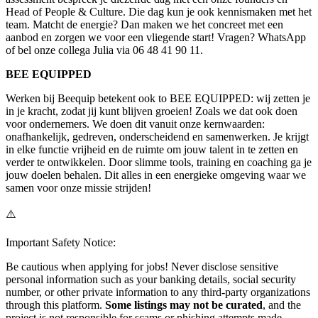
Head of People & Culture. Die dag kun je ook kennismaken met het
team. Matcht de energie? Dan maken we het concreet met een
aanbod en zorgen we voor een vliegende start! Vragen? WhatsApp
of bel onze collega Julia via 06 48 41 90 11.
BEE EQUIPPED
Werken bij Beequip betekent ook to BEE EQUIPPED: wij zetten je
in je kracht, zodat jij kunt blijven groeien! Zoals we dat ook doen
voor ondernemers. We doen dit vanuit onze kernwaarden:
onafhankelijk, gedreven, onderscheidend en samenwerken. Je krijgt
in elke functie vrijheid en de ruimte om jouw talent in te zetten en
verder te ontwikkelen. Door slimme tools, training en coaching ga je
jouw doelen behalen. Dit alles in een energieke omgeving waar we
samen voor onze missie strijden!
⚠️
Important Safety Notice:
Be cautious when applying for jobs! Never disclose sensitive
personal information such as your banking details, social security
number, or other private information to any third-party organizations
through this platform.
Some listings may not be curated
, and the
project is not responsible for scams or phishing attempts made