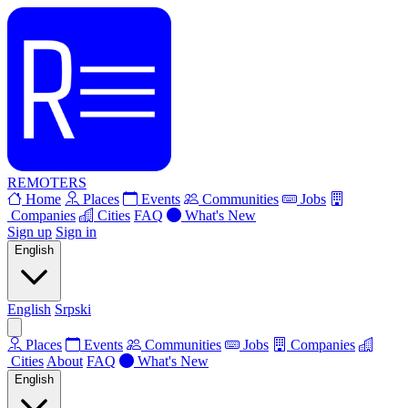
REMOTERS
Home
Places
Events
Communities
Jobs
Companies
Cities
FAQ
What's New
Sign up
Sign in
English
English
Srpski
Places
Events
Communities
Jobs
Companies
Cities
About
FAQ
What's New
English