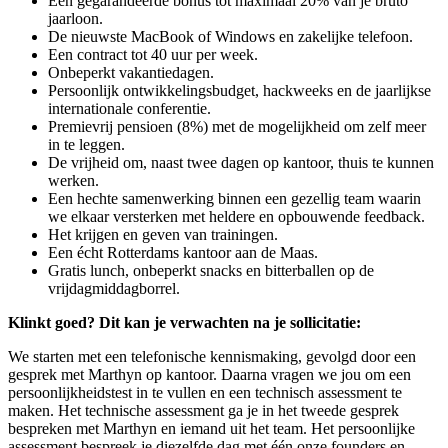
Een gegarandeerde bonus tot maximaal 20% van je bruto
jaarloon.
De nieuwste MacBook of Windows en zakelijke telefoon.
Een contract tot 40 uur per week.
Onbeperkt vakantiedagen.
Persoonlijk ontwikkelingsbudget, hackweeks en de jaarlijkse
internationale conferentie.
Premievrij pensioen (8%) met de mogelijkheid om zelf meer
in te leggen.
De vrijheid om, naast twee dagen op kantoor, thuis te kunnen
werken.
Een hechte samenwerking binnen een gezellig team waarin
we elkaar versterken met heldere en opbouwende feedback.
Het krijgen en geven van trainingen.
Een écht Rotterdams kantoor aan de Maas.
Gratis lunch, onbeperkt snacks en bitterballen op de
vrijdagmiddagborrel.
Klinkt goed? Dit kan je verwachten na je sollicitatie:
We starten met een telefonische kennismaking, gevolgd door een
gesprek met Marthyn op kantoor. Daarna vragen we jou om een
persoonlijkheidstest in te vullen en een technisch assessment te
maken. Het technische assessment ga je in het tweede gesprek
bespreken met Marthyn en iemand uit het team. Het persoonlijke
assessment bespreek je diezelfde dag met één onze founders en